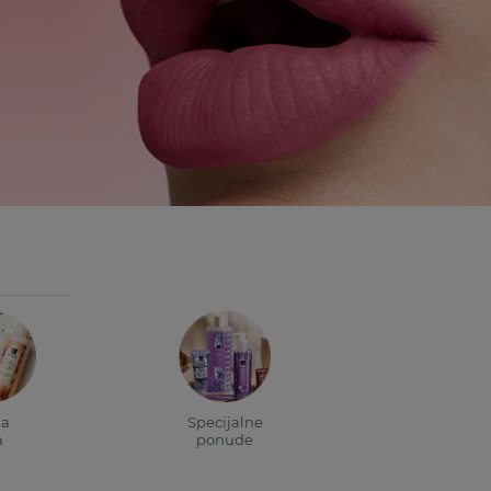
a
Specijalne
a
ponude