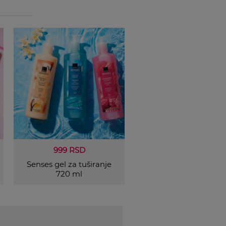
999 RSD
Senses gel za tuširanje
720 ml