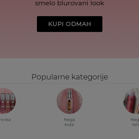
smelo blurovani look
KUPI ODMAH
Popularne kategorije
minka
Nega
Neg
kože
tel