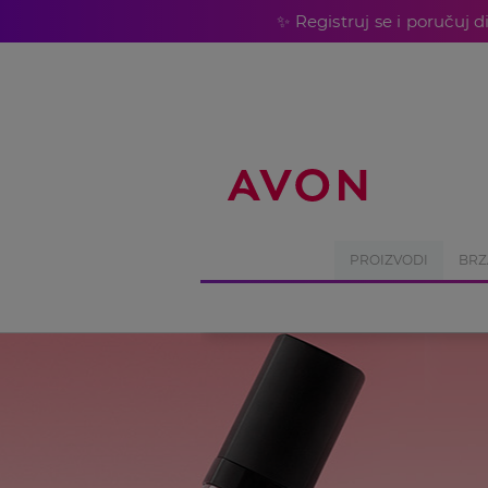
%
✨ Registruj se i poručuj 
PROIZVODI
BRZ