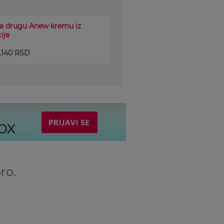
a drugu Anew kremu iz
ije
3.140 RSD
ro.