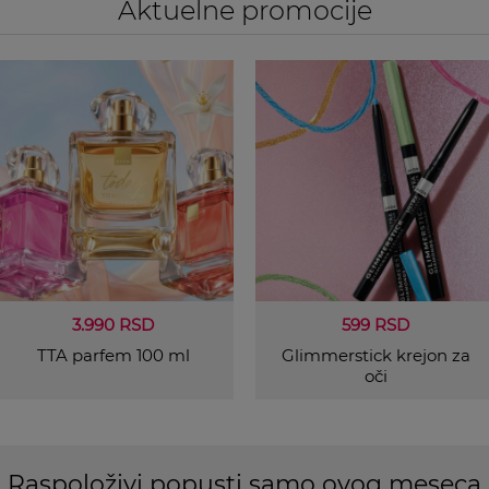
Aktuelne promocije
3.990 RSD
599 RSD
TTA parfem 100 ml
Glimmerstick krejon za
oči
Raspoloživi popusti samo ovog meseca