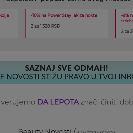
kcije
-10% na Power Stay lak za nokte
-9% n
selekc
2 za 1.328 RSD
2 za 
 verujemo
DA LEPOTA
znači činiti dob
Beauty Novosti
& SAVETI ZA LEPOTU