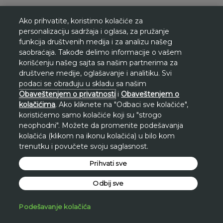
Ako prihvatite, koristimo kolačiće za
personalizaciju sadržaja i oglasa, za pružanje
funkcija društvenih medija i za analizu našeg
saobraćaja. Takođe delimo informacije o vašem
korišćenju našeg sajta sa našim partnerima za
društvene medije, oglašavanje i analitiku. Svi
Prikazani popusti obračunati su naspram
podaci se obrađuju u skladu sa našim
Obaveštenjem o privatnosti
i
Obaveštenjem o
najniže cene u poslednjih 30 dana na
kolačićima
. Ako kliknete na "Odbaci sve kolačiće",
www.avon.rs, osim ukoliko nije drugačije
koristićemo samo kolačiće koji su "strogo
naznačeno. Za setove proizvoda, ovo je
neophodni". Možete da promenite podešavanja
najniža ukupna cena za koju su proizvodi u
kolačića (klikom na ikonu kolačića) u bilo kom
trenutku i povučete svoju saglasnost.
setu ponuđeni u poslednjih 30 dana.
Snižene cene su validne 31.01.-28.02.
Prihvati sve
Odbij sve
Podešavanje kolačića