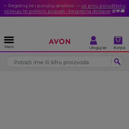
%
✨ Registruj se i poručuj direktno —
uz prvu porudžbinu
ZATVORI
očekuju te pokloni, popusti i besplatna dostava!
🎁💖🚚
Meni
Uloguj se
Korpa