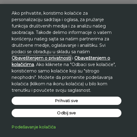
Ako prihvatite, koristimo kolačiće za
personalizaciju sadržaja i oglasa, za pružanje
funkcija društvenih medija i za analizu našeg
saobraćaja. Takođe delimo informacije o vašem
korišćenju našeg sajta sa našim partnerima za
društvene medije, oglašavanje i analitiku. Svi
podaci se obrađuju u skladu sa našim
Obaveštenjem o privatnosti
i
Obaveštenjem o
kolačićima
. Ako kliknete na "Odbaci sve kolačiće",
koristićemo samo kolačiće koji su "strogo
neophodni". Možete da promenite podešavanja
kolačića (klikom na ikonu kolačića) u bilo kom
trenutku i povučete svoju saglasnost.
Prihvati sve
Odbij sve
Podešavanje kolačića